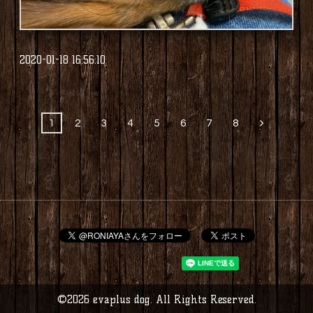
2020-01-18 16:56:10
1
2
3
4
5
6
7
8
©2026
evaplus dog
. All Rights Reserved.