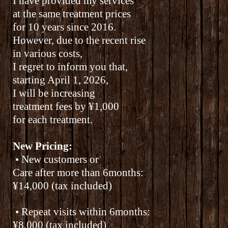
I have provided my services
at the same treatment prices
for 10 years since 2016.
However, due to the recent rise
in various costs,
I regret to inform you that,
starting April 1, 2026,
I will be increasing
treatment fees by ¥1,000
for each treatment.
New Pricing:
•
New customers or
Care after more than 6
months:
¥14,000 (tax included)
•
Repeat visits within 6
months:
¥8,000 (tax included)