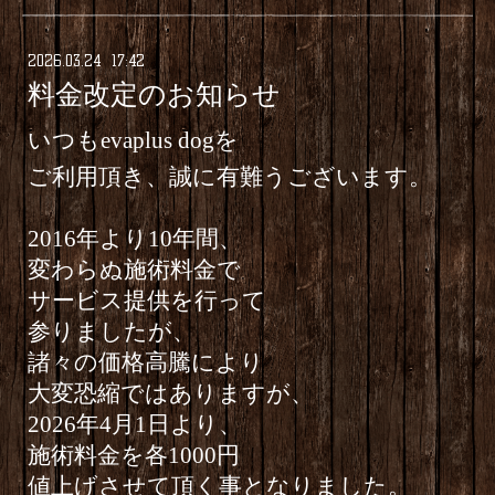
2026
.
03
.
24 17:42
料金改定のお知らせ
いつもevaplus dogを
ご利用頂き、
誠に有難うございます。
2016年より10年間、
変わらぬ施術料金で
サービス提供を行って
参りましたが、
諸々の価格高騰により
大変恐縮ではありますが、
2026年4月1日より、
施術料金を各1000円
値上げさせて頂く事となりました。