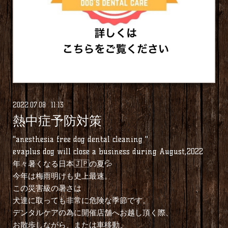
2022
.
07
.
08 11:13
熱中症予防対策
"anesthesia free dog dental cleaning "
evaplus dog will close a business during August,2022⁡
年々暑くなる日本🇯🇵の夏💦
今年は梅雨明けも史上最速。
⁡この災害級の暑さは
⁡犬達に取っても非常に危険な季節です。
⁡デンタルケアの為に開催店舗へお越し頂く際、
お散歩しながら、または車移動、