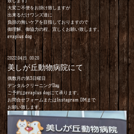
致します)
⁡大変ご不便をお掛け致しますが
出来るだけワンズ達に
負担の無いケアを目指しておりますので
御理解、御協力の程、宜しくお願い致します。
evaplus dog
2022
.
04
.
19 00:20
美しが丘動物病院にて
偶数月の第3日曜日
デンタルクリーニングDay
ご予約はevaplus dogにて承ります。
お問合せフォームまたはInstagram DMまで
お願い致します。