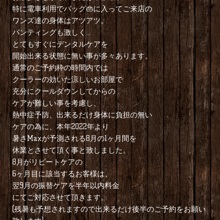
特に電車利用でバッグ👜に入ってご来店の
ワンズ達の身体はアツアツ。
⁡パンティングも激しく…
⁡とてもすぐにデンタルケアを
開始出来る状態に無い事が多々あります。
⁡通常のご予約枠の時間内では
⁡クーラーの効いた涼しいお部屋で
⁡充分にクールダウンしてからの
ケアが難しい事を考慮し、
⁡熱中症予防、出来るだけ身体に負担の無い
⁡ケアの為に、本年2022年より
暑さMaxが予測される8月の1ヶ月間を
⁡休業とさせて頂く事と致しました。
⁡8月がリピートケアの
6ヶ月目に該当するお客様は、
翌9月の振替ケアを半年以内料金
にてご対応させて頂きます。
(残暑も予想されますので出来るだけ後半のご予約をお願い