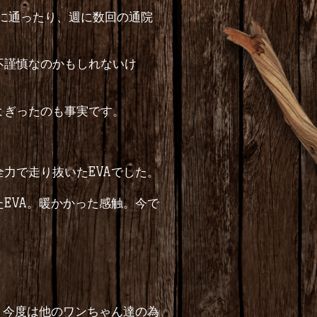
に通ったり、週に数回の通院
不謹慎なのかもしれないけ
よぎったのも事実です。
全力で走り抜いた
EVA
でした。
た
EVA
。暖かかった感触。今で
、今度は他のワンちゃん達の為