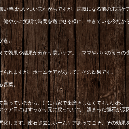
無い時はついつい忘れがちですが、病気になる前の未病ケ
、健やかに笑顔で時間を過ごせる様に、生きている今だか
がき。
えて効果や結果が分かり易いケア。 ママやパパの毎日の
げられますが、ホームケアがあってこその効果です。
る言葉。
て貰っているから、別にお家で歯磨きしなくてもいいわ。
のケア日にはすっかり元に戻っていて、溜まった歯石が原
化します。歯石除去はホームケアあってこそ、その効果