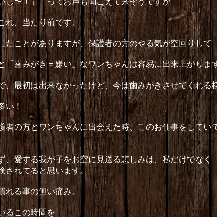
いし〜！」 ってお声も聞こえて来そうですが
これ、当たり前です。
したことがありますが、保護者の方のやる気が空回りして
と「歯みがき＝嫌い」なワンちゃんは容易に出来上がりま
で、最初は出来なかったけど、今は歯みがきさせてくれる
多い！
護者の方とワンちゃんに出会えた時、このお仕事をしてい
ず、愛する我が子をお空に見送る悲しみは、私だけでなく
験されてると思います。
慣れる事の無い痛み。
いるこの時間を