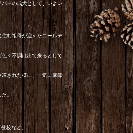
リバーの成犬として、いよい
に住む祖母が迎えたゴールデ
ば色々不調は出て来るとして
冷凍された様に、一気に麻痺
した。
グ登校など、