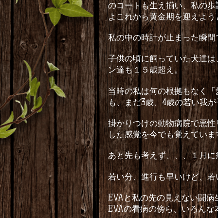
のコートも生え揃い、私の歩
よこれから黄金期を迎えよう
私の中の時計が止まった瞬間
子供の頃に飼っていた犬達は
ン達も１５歳超え。
当時の私は何の根拠もなく「
も、まだ
3
歳、
4
歳の若い我が
掛かりつけの動物病院で悪性
した感覚を今でも覚えていま
あと先も考えず、、、１月に
若い分、進行も早いけど、若
EVA
と私の先の見えない闘病
EVA
の看病の傍ら、いろんな