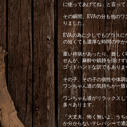
に使ってあげてね」と言って
その瞬間、
EVA
の分も他のワ
りました。
EVA
の為に少しでもプラスに
の短くても濃厚な時間の中か
重い持病があったり、激しく
せんが、麻酔や鎮静を掛けず
ゴッドハンドな訳でもありま
その子、その子の個性や体調
ワンちゃん達の気持ちが一致
ワンちゃん達がリラックスし
多々あります。
「大丈夫、怖く無いよ。うち
か分からないテレパシーで通