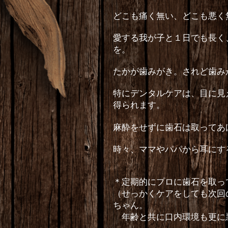
どこも痛く無い、どこも悪く
愛する我が子と１日でも長く
を。
たかが歯みがき。されど歯み
特にデンタルケアは、目に見
得られます。
麻酔をせずに歯石は取ってあ
時々、ママやパパから耳にす
＊定期的にプロに歯石を取っ
（せっかくケアをしても次回
ちゃん。
年齢と共に口内環境も更に悪