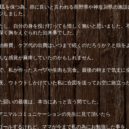
QOL
を保つ為、癌に良いと言われる長野県や神奈川県の施設
ジしました。
たし、自分の身を投げ打っても惜しく無いと思いました。
深く胸をえぐられた出来事でした。
治療費、ケア代の出費はいつまで続くのだろうか？と頭を
んな感覚が麻痺していたのかもしれません。
で、私が作ったスープや生肉も完食。最後の時まで気丈に
夜、ウトウトしかけていた私に合図を送ってお空に旅立っ
た闘いの最後は、本当にあっと言う間でした。
アニマルコミュニケーションの先生に見て頂いたら
ゴールするけれど、ママが今まで私の為にお勉強した事を