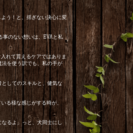
しよう！と、揺ぎない決心に変
る事のない想いは、
EVA
と私
け入れて貰えるケアではありま
魔法を使う訳でも、私の手が
者としてのスキルと、健気な
ている様な感じがする時が、
になるよ」っと、犬同士にし