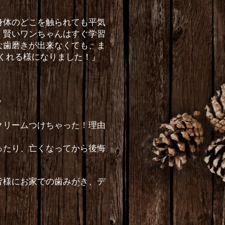
身体のどこを触られても平気
、賢いワンちゃんはすぐ学習
な歯磨きが出来なくても、ま
くれる様になりました！」
w
クリームつけちゃった！理由
ったり、亡くなってから後悔
皆様にお家での歯みがき、デ