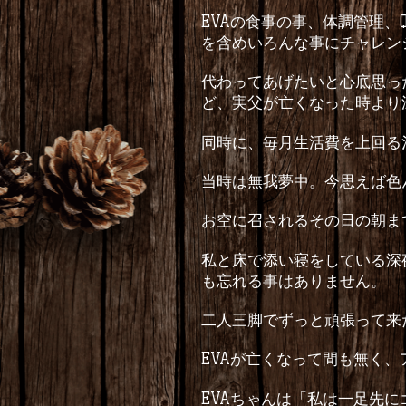
EVA
の食事の事、体調管理、
を含めいろんな事にチャレン
代わってあげたいと心底思っ
ど、実父が亡くなった時より
同時に、毎月生活費を上回る
当時は無我夢中。今思えば色
お空に召されるその日の朝ま
私と床で添い寝をしている深
も忘れる事はありません。
二人三脚でずっと頑張って来
EVA
が亡くなって間も無く、
EVA
ちゃんは「私は一足先に