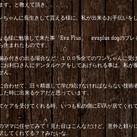
ます。と教えて頂き、、、、、
ンちゃんに長生きして貰える様に、私が出来るお手伝いを
なる様に勉強して来た事「
Eva Plus
」
evaplus dog
のブレ
ら生まれたものです。
噛み付きの出る場合など、１００
%
全てのワンちゃんに受
にお利口さんにデンタルケアをしてあげられる事は、私が
せん。
に合わせて、日々精進して学び続けなければならない技術
した時に出来るケアだと思っています。
てケアを受けてくれる時、いつも私の側に
EVA
が居てくれ
のママに任せてみて！見た目はこんなだけど、意外と頼り
訳してくれてる？？みたいな
…