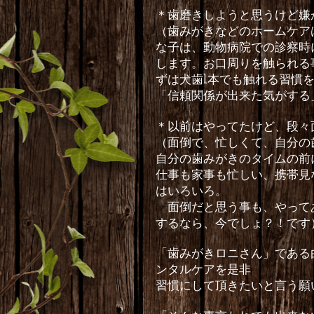
＊歯磨きしようと思うけど嫌
（歯みがきなどのホームケア
な子は、動物病院での診察時
します。お口周りを触られる
ずは犬歯
1
本でも触れる習慣
「信頼関係が出来た気がする
＊以前はやってたけど、段々
（面倒で、忙しくて、自分の
自分の歯みがきのタイムの前
仕事も家事も忙しい、携帯見
はいろいろ。
面倒だと思う事も、やってあ
するなら、今でしょ？！です
「歯みがきロニさん」である
ンタルケアを是非
習慣にして頂きたいと言う願