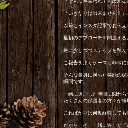
「そんな事言われても出来な
「いきなりは出来ません！」
以前もインスタ記事でお伝え
最初のアプローチを間違える
逆に少しづつステップを踏ん
ご報告を頂くケースも非常に
そんな自身に満ちた笑顔の保
瞬間です。
一緒に過ごした時間に関わら
たくさんの保護者の方々が経
こればかりは何度経験しても
だからこそ、一緒に過ごせて