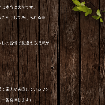
アは本当に大切です。
らこそ、してあげられる事
少しの習慣で見違える成果が
因で歯肉が炎症しているワン
を一番発揮します）