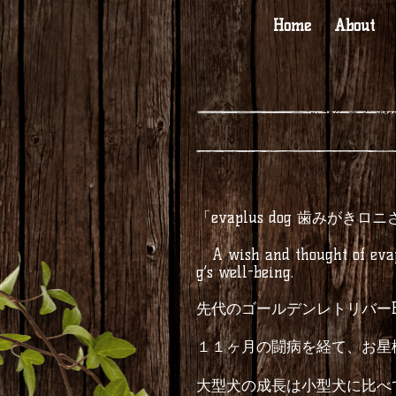
Home
About
「
evaplus dog
歯みがきロニ
A wish and thought of evap
g’s well-being.
先代のゴールデンレトリバー
１１ヶ月の闘病を経て、お星
大型犬の成長は小型犬に比べ