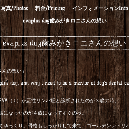
写真/Photos
料金/Pricing
インフォメーションInfo
evaplus dog歯みがきロニさんの想い
evaplus dog歯みがきロニさんの想い
さんの想い」
lus dog, and why I need to be a mentor of dog's dental car
EVA
（
♀
）が悪性リンパ腫と診断されたのが３歳の時。
様になったのが４歳になってすぐの秋。
てゆっくり。骨格もしっかりして来て、ゴールデンレトリ