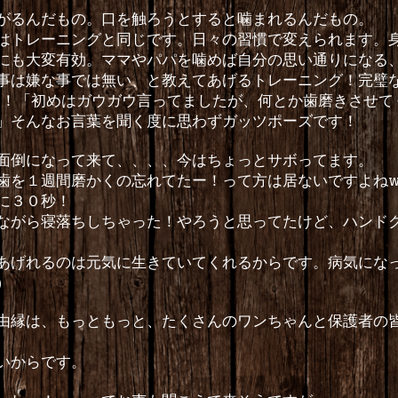
がるんだもの。口を触ろうとすると噛まれるんだもの。
はトレーニングと同じです。日々の習慣で変えられます。
にも大変有効。ママやパパを噛めば自分の思い通りになる
事は嫌な事では無い、と教えてあげるトレーニング！完璧
を！「初めはガウガウ言ってましたが、何とか歯磨きさせて
」そんなお言葉を聞く度に思わずガッツポーズです！
面倒になって来て、、、、今はちょっとサボってます。
歯を１週間磨かくの忘れてたー！って方は居ないですよね
に３０秒！
ながら寝落ちしちゃった！やろうと思ってたけど、ハンド
げれるのは元気に生きていてくれるからです。病気にな
）
由縁は、もっともっと、たくさんのワンちゃんと保護者の
いからです。