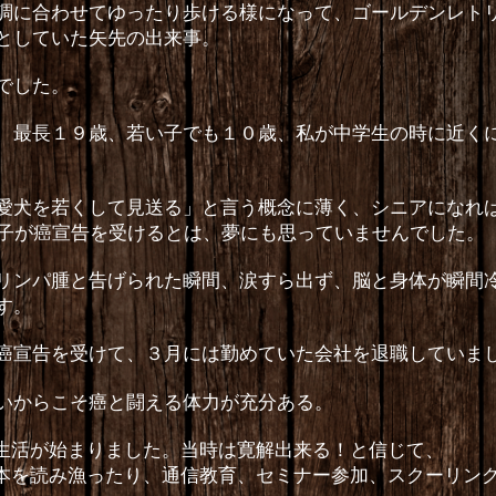
調に合わせてゆったり歩ける様になって、ゴールデンレト
としていた矢先の出来事。
でした。
、最長１９歳、若い子でも１０歳、私が中学生の時に近く
愛犬を若くして見送る」と言う概念に薄く、シニアになれ
子が癌宣告を受けるとは、夢にも思っていませんでした。
リンパ腫と告げられた瞬間、涙すら出ず、脳と身体が瞬間
す。
癌宣告を受けて、３月には勤めていた会社を退職していま
いからこそ癌と闘える体力が充分ある。
生活が始まりました。当時は寛解出来る！と信じて、
本を読み漁ったり、通信教育、セミナー参加、スクーリン