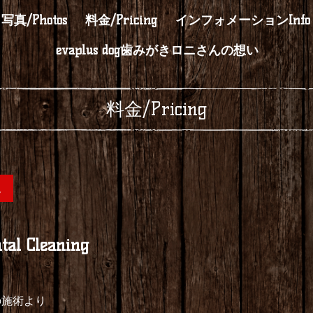
写真/Photos
料金/Pricing
インフォメーションInfo
evaplus dog歯みがきロニさんの想い
料金/Pricing
過
 Cleaning
の施術より