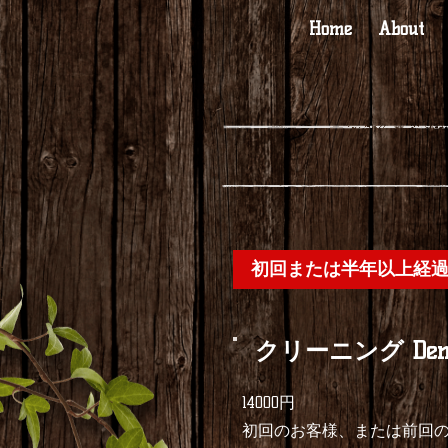
Home
About
初回または半年以上経
クリーニング Dental
14000円
初回のお客様、または前回