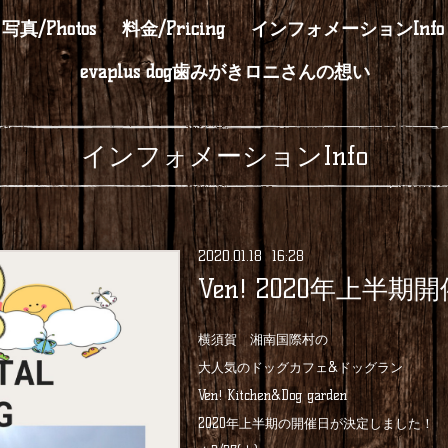
写真/Photos
料金/Pricing
インフォメーションInfo
evaplus dog歯みがきロニさんの想い
インフォメーションInfo
2020
.
01
.
18 16:28
Ven! 2020年上半期
横須賀 湘南国際村の
大人気のドッグカフェ&ドッグラン
Ven! Kitchen&Dog garden
2020年上半期の開催日が決定しました！