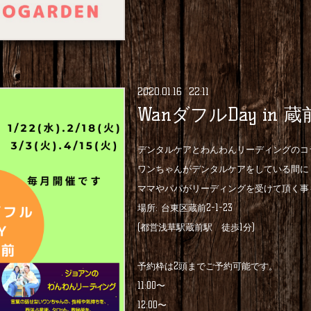
2020
.
01
.
16 22:11
WanダフルDay in 蔵
デンタルケアとわんわんリーディングのコ
ワンちゃんがデンタルケアをしている間に
ママやパパがリーディングを受けて頂く事
場所: 台東区蔵前2-1-23
(都営浅草駅蔵前駅 徒歩1分)
予約枠は2頭までご予約可能です。
11:00〜
12:00〜