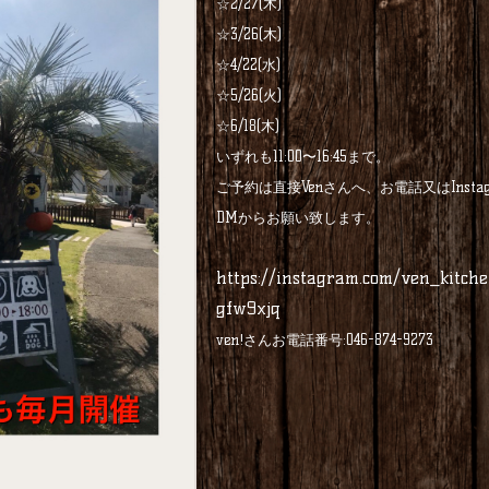
☆2/27(木)
☆3/26(木)
☆4/22(水)
☆5/26(火)
☆6/18(木)
いずれも11:00〜16:45まで。
ご予約は直接Venさんへ、お電話又はInstag
DMからお願い致します。
https://instagram.com/ven_kitch
gfw9xjq
ven!さんお電話番号:046-874-9273