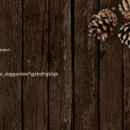
ramの
en_doggarden?igshid=gbfqh